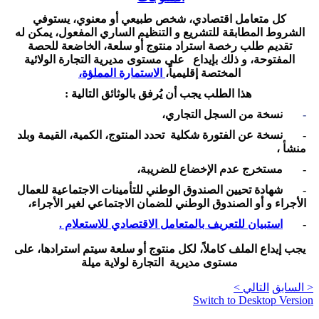
كل متعامل اقتصادي، شخص طبيعي أو معنوي، يستوفي
الشروط المطابقة للتشريع و التنظيم الساري المفعول، يمكن له
تقديم طلب رخصة استراد منتوج أو سلعة، الخاضعة للحصة
المفتوحة، و ذلك بإيداع على مستوى مديرية التجارة الولائية
المختصة إقليمياً،
الاستمارة المملؤة،
هذا الطلب يجب أن يُرفق بالوثائق التالية :
-
نسخة من السجل التجاري،
- نسخة عن الفتورة شكلية تحدد المنتوج، الكمية، القيمة وبلد
منشأ ،
- مستخرج عدم الإخضاع للضريبة،
- شهادة تحيين الصندوق الوطني للتأمينات الاجتماعية للعمال
الأجراء و أو الصندوق الوطني للضمان الاجتماعي لغير الأجراء،
-
استبيان للتعريف بالمتعامل الاقتصادي للاستعلام .
يجب إيداع الملف كاملاً، لكل منتوج أو سلعة سيتم استرادها، على
مستوى مديرية التجارة لولاية ميلة
< السابق
التالي >
Switch to Desktop Version