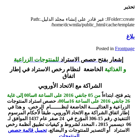
تحذير
JFolder::create: غير قادر على إنشاء مجلد الدليل.Path:
/home/dcwmila/public_html/cache/template
بلاغ
Posted in
Frontpage
إ
شعار بفتح حصص الاستراد
للمنتوجات الزراعية
و الغذائية
الخاضعة لنظام رخص الاستراد في إطار
اتفاق
الشراكة مع الاتحاد الأوروبي
يتم فتح، ابتداءاً
من 05 جانفي 2016 على الساعة 8سا00 إلى غاية
26 جانفي 2016 على الساعة 16سا00
،
حصص استراد المنتوجات
الزراعية و الغذائيــــة الخاضعة لنظـــــــام الرخص، و هذا في
إطار اتفاق الشراكة مع الاتحاد الأوروبي، طبقاً لأحكام المرسوم
التنفيذي رقم 15-306 المؤرخ في 24 صفر عام 1437 الموافق لـ
06 ديسمبر 2015 ، المحدد لشروط و كيفيات تطبيق أنظمة رخص
الاستراد أو التصدير للمنتوجات و البضائع،
تحميل قائمة حصص
المنتوجات