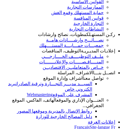
القوانين الأساسية
الممارسات التجارية
حماية المستهلك وقمع الغش
قوانين المنافسة
التجارة الخارجية
النشاطات التجارية
ركـن المستهـلك
مطويات، نصائح وارشادات
نصـــائـــح وإرشــــادات هامــة
جمعيـــات حمـــايـــة المستــــهلك
إعلانـات المديـريـة
التوظيف، المناقصات
ملــف التوظيــــف الخــــارجـــي
المنــــاقـصـــــات والإعلانـــــــات
خــاص بالمتعامليــن الاقتصاديــن
اتصــل بنـــا
الاشراف، المراسلة
تواصل معنا
اشراف وإدارة الموقع
السيـــد مديـــر التجـــارة وترقية الصادرات
بريد
الكتروني خاص
المشرف على الموقع
Webmastering
العنـــوان الإداري والموقع
الهاتف، الفاكس، الموقع
الجغرافي...
روابط الإتصال بالمديرية وموقعها المصور
دليل المصالح الخارجية للوزارة
إعلانات الغرفة
Français
Site-langue Fr