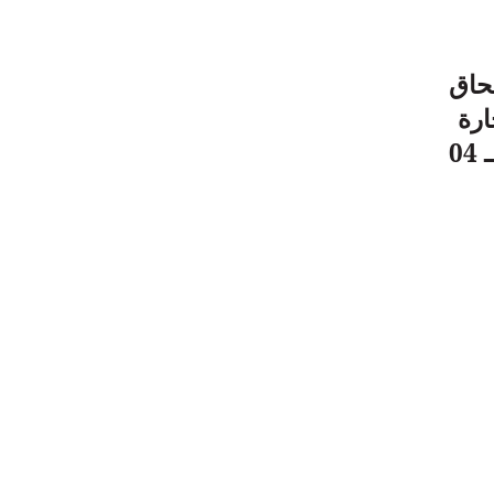
تحاق
ارة
لولاية ميلة ، أنهم مدعوون لإجراء هدا الاختبار يوم الأربعاء الموافق لـــــــ 04