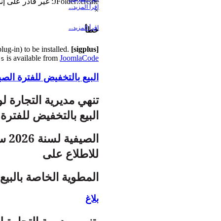
...
JFolder::create: غير قادر على إنشاء مجلد الدليل.Path: /home/dcwmila/public_html/cache/template
اِقرأ المزيد...
×
اِقرأ المزيد...
خطأ
lug-in) to be installed.
[sigplus] Critical error:
is available from
JoomlaCode
us
البيع بالتخفيض للفترة الصيفية
تنهي مديرية التجارة لو
البيع بالتخفيض للفترة
للاطلاع على
المطوية الخاصة بالبي
بلاغ