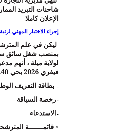
تنهي مديرية التجارة ل
شاحنات التبريد المما
الإعلان كاملا
إجراء الاختبار المهني لرتبة 
ليكن في علم المترشحي
بمنصب شغل سائق سيار
فيفري 2026 بحي 240 مسكن بلدية ميلة مرفوقين بالوثائق التالية :
بطاقة التعريف الوطن
-
رخصة السياقة
-
الاستدعاء
-
قائمـــــــة المترشحي
*