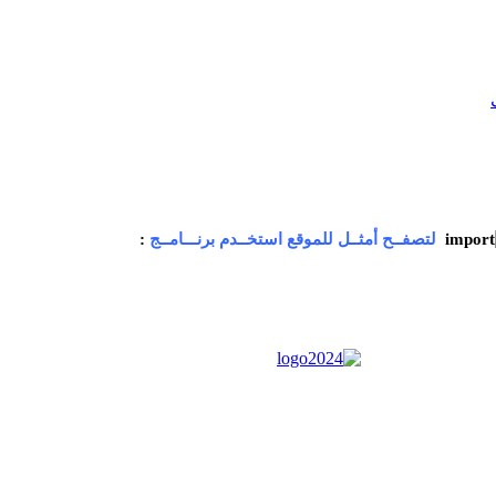
لتصفــح أمثــل للموقع استخــدم برنـــامــج
: