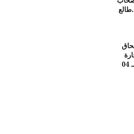
أصحاب
.طالع
تحاق
ارة
لولاية ميلة ، أنهم مدعوون لإجراء هدا الاختبار يوم الأربعاء الموافق لـــــــ 04