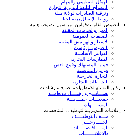
الهيكل التنظيمي والمهام
المصالح التابعة لمديرية التجارة
وترقية الصادرات لولاية ميلة
روابط الإتصال بمصالحنا
النصوص القانونية
قوانين، مراسيم، نصوص هامة
المهن والخدمات المقننة
الصفقات العمومية
الأسعار والهوامش المقننة
النصوص الرئيسية
القوانين الأساسية
الممارسات التجارية
حماية المستهلك وقمع الغش
قوانين المنافسة
التجارة الخارجية
النشاطات التجارية
ركـن المستهـلك
مطويات، نصائح وارشادات
نصـــائـــح وإرشــــادات هامــة
جمعيـــات حمـــايـــة
المستــــهلك
إعلانـات المديـريـة
التوظيف، المناقصات
ملــف التوظيــــف
الخــــارجـــي
المنــــاقـصـــــات
والإعلانـــــــات