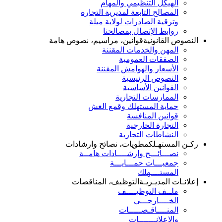
الهيكل التنظيمي والمهام
المصالح التابعة لمديرية التجارة
وترقية الصادرات لولاية ميلة
روابط الإتصال بمصالحنا
النصوص القانونية
قوانين، مراسيم، نصوص هامة
المهن والخدمات المقننة
الصفقات العمومية
الأسعار والهوامش المقننة
النصوص الرئيسية
القوانين الأساسية
الممارسات التجارية
حماية المستهلك وقمع الغش
قوانين المنافسة
التجارة الخارجية
النشاطات التجارية
ركـن المستهـلك
مطويات، نصائح وارشادات
نصـــائـــح وإرشــــادات هامــة
جمعيـــات حمـــايـــة
المستــــهلك
إعلانـات المديـريـة
التوظيف، المناقصات
ملــف التوظيــــف
الخــــارجـــي
المنــــاقـصـــــات
والإعلانـــــــات