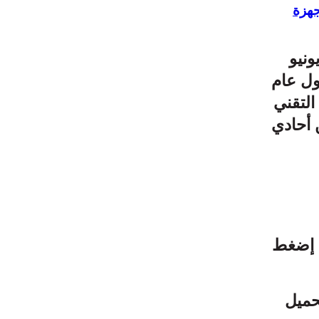
جهزة
ي مشترك مؤرخ في 27 ذي الحجة عام 1446 الموافق 23 يونيو
لمشترك المؤرخ في 24 ربيع الأول عام
نظام التقني
 أحادي
ال شهر سبتمبر2025 للتحميل إضغط
قمع الغش خلال الثلاثي الثالث2025 للتحميل