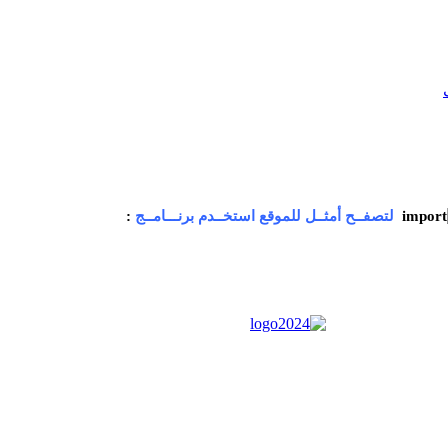
لتصفــح أمثــل للموقع استخــدم برنـــامــج
: