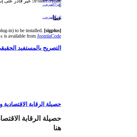
...
JFolder::create: غير قادر على إنشاء مجلد الدليل.Path: /home/dcwmila/public_html/cache/template
اِقرأ المزيد...
×
اِقرأ المزيد...
خطأ
lug-in) to be installed.
[sigplus] Critical error:
is available from
JoomlaCode
us
التصريح بالمستفيد الحقيق
حصيلة الرقابة الاقتصادية و 
هنا