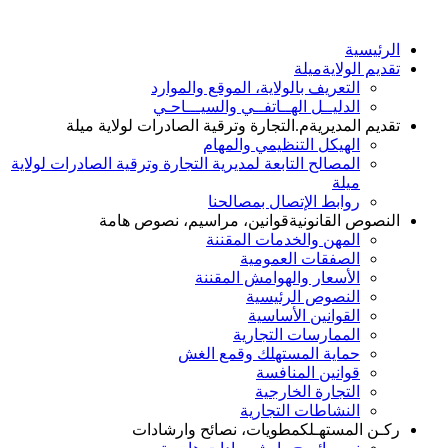
الرئيسية
تقديم الولاية
ميلة
التعريف بالولاية، الموقع والموارد
الدليــل الهــاتفــي والسيـــاحـي
تقديم المديرية
م.التجارة وترقية الصادرات لولاية ميلة
الهيكل التنظيمي والمهام
المصالح التابعة لمديرية التجارة وترقية الصادرات لولاية
ميلة
روابط الإتصال بمصالحنا
النصوص القانونية
قوانين، مراسيم، نصوص هامة
المهن والخدمات المقننة
الصفقات العمومية
الأسعار والهوامش المقننة
النصوص الرئيسية
القوانين الأساسية
الممارسات التجارية
حماية المستهلك وقمع الغش
قوانين المنافسة
التجارة الخارجية
النشاطات التجارية
ركـن المستهـلك
مطويات، نصائح وارشادات