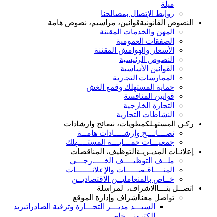
ميلة
روابط الإتصال بمصالحنا
النصوص القانونية
قوانين، مراسيم، نصوص هامة
المهن والخدمات المقننة
الصفقات العمومية
الأسعار والهوامش المقننة
النصوص الرئيسية
القوانين الأساسية
الممارسات التجارية
حماية المستهلك وقمع الغش
قوانين المنافسة
التجارة الخارجية
النشاطات التجارية
ركـن المستهـلك
مطويات، نصائح وارشادات
نصـــائـــح وإرشــــادات هامــة
جمعيـــات حمـــايـــة المستــــهلك
إعلانـات المديـريـة
التوظيف، المناقصات
ملــف التوظيــــف الخــــارجـــي
المنــــاقـصـــــات والإعلانـــــــات
خــاص بالمتعامليــن الاقتصاديــن
اتصــل بنـــا
الاشراف، المراسلة
تواصل معنا
اشراف وإدارة الموقع
السيـــد مديـــر التجـــارة وترقية الصادرات
بريد
الكتروني خاص