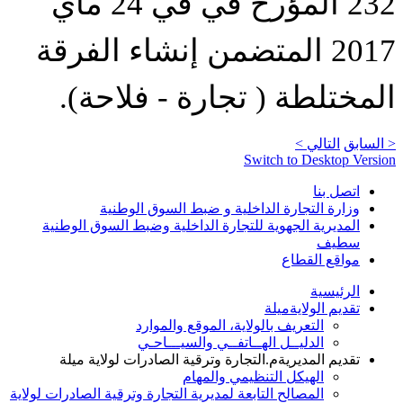
232 المؤرخ في في 24 ماي
2017 المتضمن إنشاء الفرقة
المختلطة ( تجارة - فلاحة).
< السابق
التالي >
Switch to Desktop Version
اتصل بنا
وزارة التجارة الداخلية و ضبط السوق الوطنية
المديرية الجهوية للتجارة الداخلية وضبط السوق الوطنية
سطيف
مواقع القطاع
الرئيسية
تقديم الولاية
ميلة
التعريف بالولاية، الموقع والموارد
الدليــل الهــاتفــي والسيـــاحـي
تقديم المديرية
م.التجارة وترقية الصادرات لولاية ميلة
الهيكل التنظيمي والمهام
المصالح التابعة لمديرية التجارة وترقية الصادرات لولاية