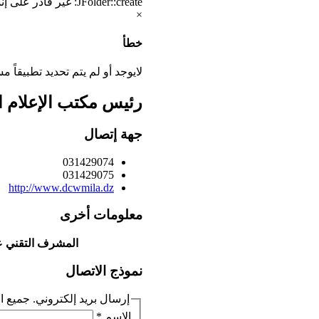
JFolder::create: غير قادر على إنشاء مجلد الدليل.Path: /home/dcwmila/public_html/cache/template
×
خطأ
لايوجد أو لم يتم تحديد تطبيقاً م
رئيس مكتب الإعلام ا
جهة إتصال
031429074
031429075
http://www.dcwmila.dz
معلومات أخرى
المشرف التقني على
نموذج الاتصال
إرسال بريد إلكتروني. جميع ال
الاسم
*