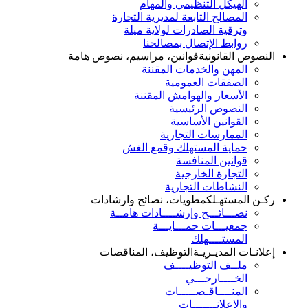
الهيكل التنظيمي والمهام
المصالح التابعة لمديرية التجارة
وترقية الصادرات لولاية ميلة
روابط الإتصال بمصالحنا
النصوص القانونية
قوانين، مراسيم، نصوص هامة
المهن والخدمات المقننة
الصفقات العمومية
الأسعار والهوامش المقننة
النصوص الرئيسية
القوانين الأساسية
الممارسات التجارية
حماية المستهلك وقمع الغش
قوانين المنافسة
التجارة الخارجية
النشاطات التجارية
ركـن المستهـلك
مطويات، نصائح وارشادات
نصـــائـــح وإرشــــادات هامــة
جمعيـــات حمـــايـــة
المستــــهلك
إعلانـات المديـريـة
التوظيف، المناقصات
ملــف التوظيــــف
الخــــارجـــي
المنــــاقـصـــــات
والإعلانـــــــات