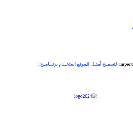
لتصفــح أمثــل للموقع استخــدم برنـــامــج
: