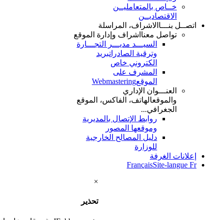
خــاص بالمتعامليــن
الاقتصاديــن
اتصــل بنـــا
الاشراف، المراسلة
تواصل معنا
اشراف وإدارة الموقع
السيـــد مديـــر التجـــارة
وترقية الصادرات
بريد
الكتروني خاص
المشرف على
الموقع
Webmastering
العنـــوان الإداري
والموقع
الهاتف، الفاكس، الموقع
الجغرافي...
روابط الإتصال بالمديرية
وموقعها المصور
دليل المصالح الخارجية
للوزارة
إعلانات الغرفة
Français
Site-langue Fr
×
تحذير