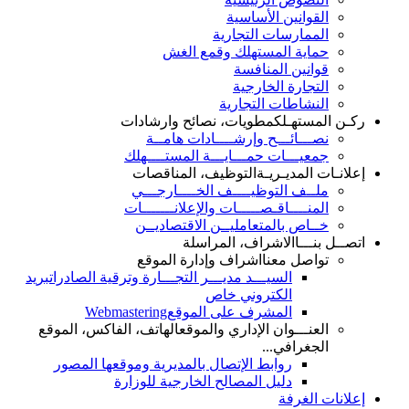
القوانين الأساسية
الممارسات التجارية
حماية المستهلك وقمع الغش
قوانين المنافسة
التجارة الخارجية
النشاطات التجارية
ركـن المستهـلك
مطويات، نصائح وارشادات
نصـــائـــح وإرشــــادات هامــة
جمعيـــات حمـــايـــة المستــــهلك
إعلانـات المديـريـة
التوظيف، المناقصات
ملــف التوظيــــف الخــــارجـــي
المنــــاقـصـــــات والإعلانـــــــات
خــاص بالمتعامليــن الاقتصاديــن
اتصــل بنـــا
الاشراف، المراسلة
تواصل معنا
اشراف وإدارة الموقع
السيـــد مديـــر التجـــارة وترقية الصادرات
بريد
الكتروني خاص
المشرف على الموقع
Webmastering
العنـــوان الإداري والموقع
الهاتف، الفاكس، الموقع
الجغرافي...
روابط الإتصال بالمديرية وموقعها المصور
دليل المصالح الخارجية للوزارة
إعلانات الغرفة