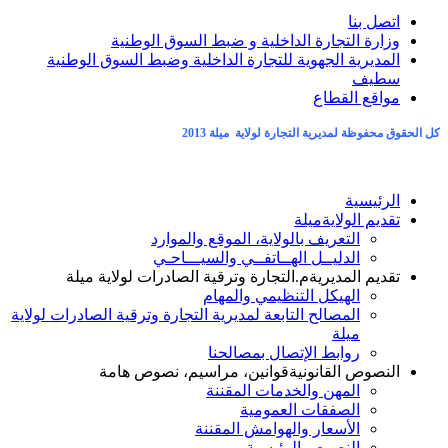
اتصل بنا
وزارة التجارة الداخلية و ضبط السوق الوطنية
المديرية الجهوية للتجارة الداخلية وضبط السوق الوطنية
سطيف
مواقع القطاع
كل الحقوق محفوظة لمديرية التجارة لولاية ميلة 2013
الرئيسية
تقديم الولاية
ميلة
التعريف بالولاية، الموقع والموارد
الدليــل الهــاتفــي والسيـــاحـي
تقديم المديرية
م.التجارة وترقية الصادرات لولاية ميلة
الهيكل التنظيمي والمهام
المصالح التابعة لمديرية التجارة وترقية الصادرات لولاية
ميلة
روابط الإتصال بمصالحنا
النصوص القانونية
قوانين، مراسيم، نصوص هامة
المهن والخدمات المقننة
الصفقات العمومية
الأسعار والهوامش المقننة
النصوص الرئيسية