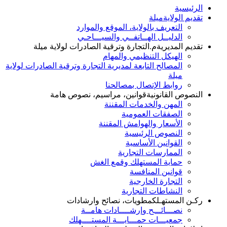
الرئيسية
تقديم الولاية
ميلة
التعريف بالولاية، الموقع والموارد
الدليــل الهــاتفــي والسيـــاحـي
تقديم المديرية
م.التجارة وترقية الصادرات لولاية ميلة
الهيكل التنظيمي والمهام
المصالح التابعة لمديرية التجارة وترقية الصادرات لولاية
ميلة
روابط الإتصال بمصالحنا
النصوص القانونية
قوانين، مراسيم، نصوص هامة
المهن والخدمات المقننة
الصفقات العمومية
الأسعار والهوامش المقننة
النصوص الرئيسية
القوانين الأساسية
الممارسات التجارية
حماية المستهلك وقمع الغش
قوانين المنافسة
التجارة الخارجية
النشاطات التجارية
ركـن المستهـلك
مطويات، نصائح وارشادات
نصـــائـــح وإرشــــادات هامــة
جمعيـــات حمـــايـــة المستــــهلك