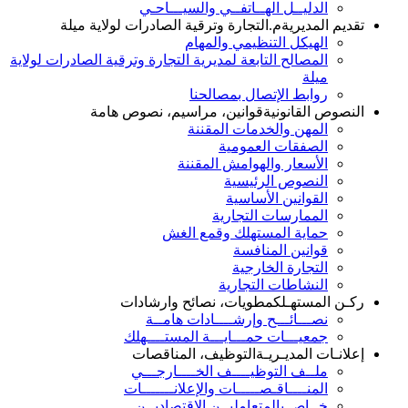
الدليــل الهــاتفــي والسيـــاحـي
تقديم المديرية
م.التجارة وترقية الصادرات لولاية ميلة
الهيكل التنظيمي والمهام
المصالح التابعة لمديرية التجارة وترقية الصادرات لولاية
ميلة
روابط الإتصال بمصالحنا
النصوص القانونية
قوانين، مراسيم، نصوص هامة
المهن والخدمات المقننة
الصفقات العمومية
الأسعار والهوامش المقننة
النصوص الرئيسية
القوانين الأساسية
الممارسات التجارية
حماية المستهلك وقمع الغش
قوانين المنافسة
التجارة الخارجية
النشاطات التجارية
ركـن المستهـلك
مطويات، نصائح وارشادات
نصـــائـــح وإرشــــادات هامــة
جمعيـــات حمـــايـــة المستــــهلك
إعلانـات المديـريـة
التوظيف، المناقصات
ملــف التوظيــــف الخــــارجـــي
المنــــاقـصـــــات والإعلانـــــــات
خــاص بالمتعامليــن الاقتصاديــن