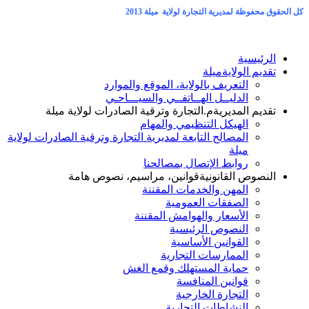
كل الحقوق محفوظة لمديرية التجارة لولاية ميلة 2013
الرئيسية
تقديم الولاية
ميلة
التعريف بالولاية، الموقع والموارد
الدليــل الهــاتفــي والسيـــاحـي
تقديم المديرية
م.التجارة وترقية الصادرات لولاية ميلة
الهيكل التنظيمي والمهام
المصالح التابعة لمديرية التجارة وترقية الصادرات لولاية
ميلة
روابط الإتصال بمصالحنا
النصوص القانونية
قوانين، مراسيم، نصوص هامة
المهن والخدمات المقننة
الصفقات العمومية
الأسعار والهوامش المقننة
النصوص الرئيسية
القوانين الأساسية
الممارسات التجارية
حماية المستهلك وقمع الغش
قوانين المنافسة
التجارة الخارجية
النشاطات التجارية