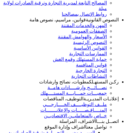
المصالح التابعة لمديرية التجارة وترقية الصادرات لولاية
ميلة
روابط الإتصال بمصالحنا
النصوص القانونية
قوانين، مراسيم، نصوص هامة
المهن والخدمات المقننة
الصفقات العمومية
الأسعار والهوامش المقننة
النصوص الرئيسية
القوانين الأساسية
الممارسات التجارية
حماية المستهلك وقمع الغش
قوانين المنافسة
التجارة الخارجية
النشاطات التجارية
ركـن المستهـلك
مطويات، نصائح وارشادات
نصـــائـــح وإرشــــادات هامــة
جمعيـــات حمـــايـــة المستــــهلك
إعلانـات المديـريـة
التوظيف، المناقصات
ملــف التوظيــــف الخــــارجـــي
المنــــاقـصـــــات والإعلانـــــــات
خــاص بالمتعامليــن الاقتصاديــن
اتصــل بنـــا
الاشراف، المراسلة
تواصل معنا
اشراف وإدارة الموقع
السيـــد مديـــر التجـــارة وترقية الصادرات
بريد