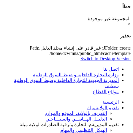
خطأ
المجموعة غير موجودة
×
تحذير
JFolder::create: غير قادر على إنشاء مجلد الدليل.Path:
/home/dcwmila/public_html/cache/template
Switch to Desktop Version
اتصل بنا
وزارة التجارة الداخلية و ضبط السوق الوطنية
المديرية الجهوية للتجارة الداخلية وضبط السوق الوطنية
سطيف
مواقع القطاع
الرئيسية
تقديم الولاية
ميلة
التعريف بالولاية، الموقع والموارد
الدليــل الهــاتفــي والسيـــاحـي
تقديم المديرية
م.التجارة وترقية الصادرات لولاية ميلة
الهيكل التنظيمي والمهام