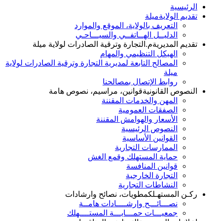
الرئيسية
تقديم الولاية
ميلة
التعريف بالولاية، الموقع والموارد
الدليــل الهــاتفــي والسيـــاحـي
تقديم المديرية
م.التجارة وترقية الصادرات لولاية ميلة
الهيكل التنظيمي والمهام
المصالح التابعة لمديرية التجارة وترقية الصادرات لولاية
ميلة
روابط الإتصال بمصالحنا
النصوص القانونية
قوانين، مراسيم، نصوص هامة
المهن والخدمات المقننة
الصفقات العمومية
الأسعار والهوامش المقننة
النصوص الرئيسية
القوانين الأساسية
الممارسات التجارية
حماية المستهلك وقمع الغش
قوانين المنافسة
التجارة الخارجية
النشاطات التجارية
ركـن المستهـلك
مطويات، نصائح وارشادات
نصـــائـــح وإرشــــادات هامــة
جمعيـــات حمـــايـــة المستــــهلك