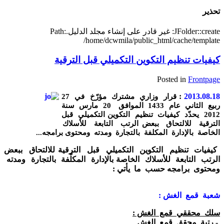
تحذير
JFolder::create: غير قادر على إنشاء مجلد الدليل.Path:
/home/dcwmila/public_html/cache/template
كيفيات تنظيم التكوين التكميلي قبل الترقية
Posted in
Frontpage
:
2013.08.18
قرار وزاري مشترك مؤرّخ في 27
ربيع الثاني عام 1433 الموافق 20 مارس سنة
2012 يحدّد كيفيات تنظيم التكوين
التكميلي قبل
الترقية للالتحاق ببعض الرتب التابعة للأسلاك
الخاصة بالإدارة المكلفة بالتجارة ومدته ومحتوى
برامجه...
كيفيات تنظيم التكوين التكميلي قبل الترقية للالتحاق ببعض
الرتب التابعة للأسلاك الخاصة بالإدارة المكلّفة بالتجارة ومدته
ومحتوى برامجه حسب ما يأتي :
شعبة قمع الغش :
سلك محققي قمع الغش :
- رتبة محقق قمع الغش