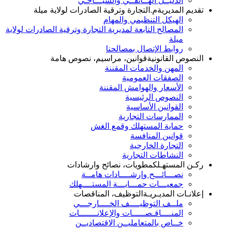
الدليــل الهــاتفــي والسيـــاحـي
تقديم المديرية
م.التجارة وترقية الصادرات لولاية ميلة
الهيكل التنظيمي والمهام
المصالح التابعة لمديرية التجارة وترقية الصادرات لولاية
ميلة
روابط الإتصال بمصالحنا
النصوص القانونية
قوانين، مراسيم، نصوص هامة
المهن والخدمات المقننة
الصفقات العمومية
الأسعار والهوامش المقننة
النصوص الرئيسية
القوانين الأساسية
الممارسات التجارية
حماية المستهلك وقمع الغش
قوانين المنافسة
التجارة الخارجية
النشاطات التجارية
ركـن المستهـلك
مطويات، نصائح وارشادات
نصـــائـــح وإرشــــادات هامــة
جمعيـــات حمـــايـــة المستــــهلك
إعلانـات المديـريـة
التوظيف، المناقصات
ملــف التوظيــــف الخــــارجـــي
المنــــاقـصـــــات والإعلانـــــــات
خــاص بالمتعامليــن الاقتصاديــن