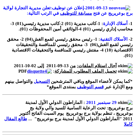
2001-09-13-إعلان عن توظيف:تعلن مديرية التجارة لولاية
برج بوعريريج عن فتح
مسابقة للتوظيف
في الرتب التالية:
1-
أسلاك الإدارة
: 1-كاتب مديرية (01) 2-كاتب مديرية رئيسي(01) 3-
محاسب إداري رئيسي (01) 4-الوثائقي أمين المحفوظات (01).
2-
الأسلاك التقنية
: 1-
رئيس محقق رئيسي لقمع الغش(04) 2-
محقق
رئيسي لقمع الغش(06) 3-
محقق رئيسي للمنافسة والتحقيقات
الاقتصادية (10) 4-
مفتش رئيسي للمنافسة والتحقيقات الاقتصادية
(01).
آجال استلام الملفات:
من
13-09-2011
إلى
02-10-2011
تحميل الملف المطلوب للمشاركة
:
PDF
*كما يمكن لأعضاء الموقع وباقي المترشحين
التسجيل
والتواصل بينهم
ومع الإدارة عبر
قسم التوظيف
بمنتدى الموقع*
29 سبتمبر 2011
: الماراطون الدولي الأول لمدينة
برج بوعريريج: تحت الرعاية السامية للسيد والي ولاية بج
بوعريريج ، تنظم بولاية برج بوعريريج يوم السبت الفاتح أكتوبر
2011 "الماراطون الدولي الأول لمدينة برج بوعريريج" ...
طالع المقال
كاملا