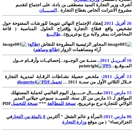
أشرف وزير التجارة السيد مصطفى بن بادة، على اجتماع لتقديم
مشروع الانترانت الخاص بقطاع التجارة
..
البيــــــان
26 أفريل 2011
إنعقاد الإجتماع النهائي تتويجا للورشات المفتوحة حول
تشخيص واقع قطاع التجارة وإقتراح الحلول المناسبة ( قاعة
المحاضرات بمقر ولاية برج بوعريريج)...
طالــــع
المحاور الرئيسية المطروحة للنقاش (
طالع
)
آراء ومساهمات الزوار (
طالع وساهم
)
16 أفــريــل 2011.
..سنــة من الوجــود...إحصائيــات وأرقــام حــول
المــوقــع...
PPS
13
أفريل 2011:
ملخـص حصيلة نشـاطات الرقـابة لمديرية التجارة
خــلال الثلاثي الأول من سنــة 2011 ...
تحميل
PDF
15
مارس 2011
:
مقـــــال حــــــول اليوم العالمي لحماية المستهلك
الموافق لـ 15 مارس من كل سنة، للسيـــد سبوعي جيلاني المدير
الولائي للتجارة-برج بوعريريج،
نسخة للمطالعة
***
نسخة للتحميل
PDF
06
مارس 2011
:
المرأة و عالم الشغل " أكثرمن
8 بالمئة من التجار
في
الجزائرنساء" ( من موقع
وزارة التجارة