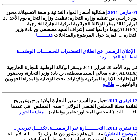
01
مارس 2011:
إ
شكالية أسعار المواد الغذائية واسعة الاستهلاك محور
يوم دراسي من تنظيم وزارة التجارة
:
نظمت وزارة التجارة يوم الأحد 27
فبراير2011 بمقر الوكالة الجزائرية لترقية التجارة الخارجية
(ALGEX)
يوما دراسيا تحت إشراف السيد مصطفى بن بادة وزير
التجارة ... المزيد حول الموضوع والمداخلات
هنـــــــــا
الإعلان الرسمي عن انطلاق التحضيرات للجلســــات الوطنيـــة
لقطـــاع التجــــارة
:
في يوم الأحد 20 فبراير 2011 وبمقر الوكالة الوطنية للتجارة الخارجية
(ALGEX )
قام معالي السيد مصطفى بن بادة وزير التجارة، وبحضور
كل إطارات الإدارة المركزية والإدارات تحت الوصاية والمدراء الجهويين
والولائيين
...
طالــع
12
فيفري 2011
:
حوار مع السيد: مدير التجارة لولاية برج بوعريريج
لفائدة مجلة المجلس الشعبي الـولائي "صدى المجلس
"
في عددها
الثــــــــالث (الصحفي المحـاور: عامر بوقطاية
)...
معاينة الحوار
12
فيفري 2011: التجـــــــــارة غير الرسميــــة: تكفــــل تدريجي..
(موضوع للنقاش
)
مقــــال هام منشور من طــرف وكـــــــالة الأنبـــاء
الجزائرية يـــوم: السبت 05 فبراير 2011 حــول التجـارة غيـــر