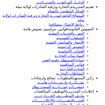
الدليــل الهــاتفــي والسيـــاحـي
تقديم المديرية
م.التجارة وترقية الصادرات لولاية ميلة
الهيكل التنظيمي والمهام
المصالح التابعة لمديرية التجارة وترقية الصادرات لولاية
ميلة
روابط الإتصال بمصالحنا
النصوص القانونية
قوانين، مراسيم، نصوص هامة
المهن والخدمات المقننة
الصفقات العمومية
الأسعار والهوامش المقننة
النصوص الرئيسية
القوانين الأساسية
الممارسات التجارية
حماية المستهلك وقمع الغش
قوانين المنافسة
التجارة الخارجية
النشاطات التجارية
ركـن المستهـلك
مطويات، نصائح وارشادات
نصـــائـــح وإرشــــادات هامــة
جمعيـــات حمـــايـــة المستــــهلك
إعلانـات المديـريـة
التوظيف، المناقصات
ملــف التوظيــــف الخــــارجـــي
المنــــاقـصـــــات والإعلانـــــــات
خــاص بالمتعامليــن الاقتصاديــن