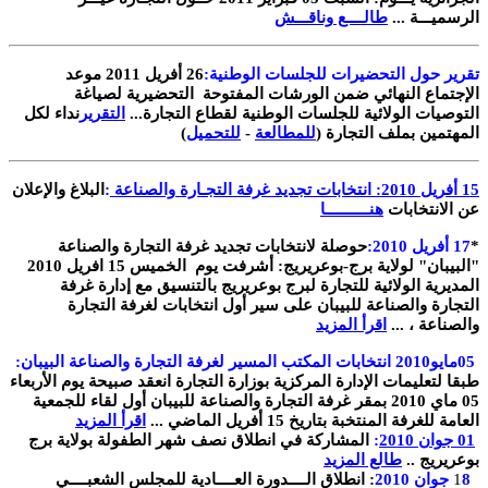
الرسميـــة ...
طالــــع وناقـــش
تقرير حول التحضيرات للجلسات الوطنية
:
26
أفريل
2011
موعد
الإجتماع النهائي ضمن الورشات المفتوحة التحضيرية لصياغة
التوصيات الولائية للجلسات الوطنية لقطاع التجارة
...
التقرير
نداء لكل
المهتمين بملف التجارة
(
للمطالعة
-
للتحميل
)
15
أفريل 2010: انتخابات تجديد غرفة التجـارة والصناعة
:
البلاغ والإعلان
عن الانتخابات
هنــــــــــا
*
17
أفريل 2010:
حوصلة لانتخابات تجديد غرفة التجارة والصناعة
"البيبان
"
لولاية برج-بوعريريج: أشرفت يوم الخميس 15 افريل 2010
المديرية الولائية للتجارة لبرج بوعريريج بالتنسيق مع إدارة غرفة
التجارة والصناعة للبيبان على سير أول انتخابات لغرفة التجارة
والصناعة ،
...
اقرأ المزيد
05
مايو2010 انتخابات المكتب المسير لغرفة التجارة والصناعة البيبان
:
طبقا لتعليمات الإدارة المركزية بوزارة التجارة انعقد صبيحة يوم الأربعاء
05
ماي 2010 بمقر غرفة التجارة والصناعة للبيبان أول لقاء للجمعية
العامة للغرفة المنتخبة بتاريخ 15 أفريل الماضي
...
اقرأ المزيد
01
جوان 2010
:
المشاركة في انطلاق نصف شهر الطفولة بولاية برج
بوعريريج
..
طالع المزيد
1
8
جوان 2010
:
انطلاق الــــدورة العــــادية للمجلس الشعبــــي