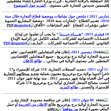
تلك المتعلقة بالرقابة التجارية ، قررت وزارة التجارة إنشاء مفتشيتين
إقليميتين جديدتين للتجارة على مستوى...
المزيد حول الموضوع
(مارس 2011 ) ملخص حول نشاطات ووضعية قطاع التجارة خلال سنة
2010:
تقديم القطاع +إنجازات سنة 2010 +وضعية المشاريع التنموية
+تطور مؤشرات القطاع +أهم النشاطات +الآفاق
PDF
10 فيفري 2011:
*
هـــــام جـــــدا
*
ما يجب أن تعلموا عن إيداع
الحسابات الاجتماعية للشركات ، الملف الكامل عن إلزامية الإيداع
القانوني للحسابات الاجتماعية للشركات ... الملــف
PDF
20 ديسمبر 2011،
إعلان هام للمتعاملين الاقتصاديين:
تعلم
مديرية التجارة لولاية برج بوعريريج ، جميع المتعاملين الإقتصاديين
النشطين على مستوى الولاية في مجالـي:
...
طالع الإعلان
21 أوت 2011:
تـجديد السجلات التجارية:
574 شركة للإستيراد و17
تاجرا أجنبيا بولاية برج بوعريريج معنيون بعملية
تجديد سجلاتهم التجارية
في أجل أقصاه نهاية شهر ديسمبر 2011 :
منذ نهاية شهر جوان 2011
أحصت مصالح السجل التجاري لولاية برج بوعريريج 574 شركة
للإستيراد والتصدير...
طالع المزيد
09
جوان 2011:
إعلان عن مناقصة محدودة لإنجاز مقــر
مديرية التجارة لولاية برج بوعريريج
طالع
الإعلان من الجريدة
أو حمل
الملف بصورة أوضح
من موقعنا