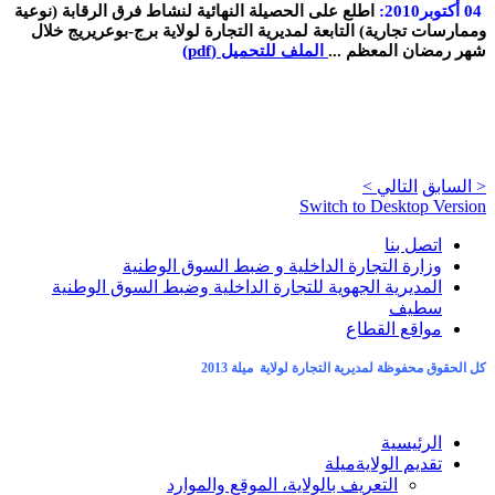
04
أكتوبر
2010:
اطلع على الحصيلة النهائية لنشاط فرق الرقابة (نوعية
وممارسات تجارية
)
التابعة لمديرية التجارة لولاية برج-بوعريريج خلال
شهر رمضان المعظم
...
الملف للتحميل (pdf)
< السابق
التالي >
Switch to Desktop Version
اتصل بنا
وزارة التجارة الداخلية و ضبط السوق الوطنية
المديرية الجهوية للتجارة الداخلية وضبط السوق الوطنية
سطيف
مواقع القطاع
كل الحقوق محفوظة لمديرية التجارة لولاية ميلة 2013
الرئيسية
تقديم الولاية
ميلة
التعريف بالولاية، الموقع والموارد