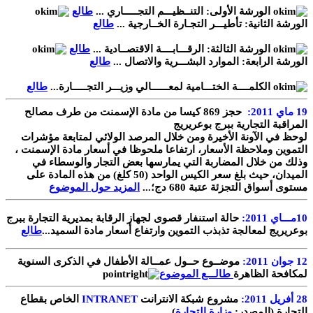
الورشة الأولى: التنــظيـــم التجـــــاري ...
طالع
الورشة الثانية: تأطيـــر التجـارة الخــارجية ...
طالع
الورشة الثالثة: الرقـــابــــة الاقتصــادية ...
طالع
الورشة الرابعة: الموارد البشـــرية والاتصال ...
طالع
الكلمــــة الختـــامية لمعــــــالي وزيـــر التجـــــارة...
طالع
19
ماي 2011:
حجز 869 كيسا من مادة الإسمنت من طرف مصالح
المراقبة التجارية ببرج بوعريريج
لوحظ في الآونة الأخيرة ومن خلال المرصد الولائي لمتابعة مؤشرات
التموين وملاحظة الأسعار، ارتفاعا ملحوظا في أسعار مادة الإسمنت ،
وذلك من خلال المضاربة التي يمارسها بعض التجار والوسطاء في
الميدان، حيث بلغ سعر الكيس الواحد (50 كلغ) من هذه المادة على
مستوى أسواق التجزئة عتبة 680 دج؛...
المزيد حول الموضوع
10مـــاي 2011:
حالة استنفار قصوى لجهاز الرقابة بمديرية التجارة ببرج
بوعريريج لمعالجة تذبذب التموين وارتفاع أسعار مادة السميد...
طالع
12 جوان 2011:
موضــوع حــول عمــالة الأطفال في الذكرى السنوية
لمكافحة الظاهرة
طالـــع الموضوع
28 أفريل 2011:
مشروع شبكة الانترانت
INTRANET
الخاص بقطاع
التجارة (المصدر:
وزارة التجارة
)