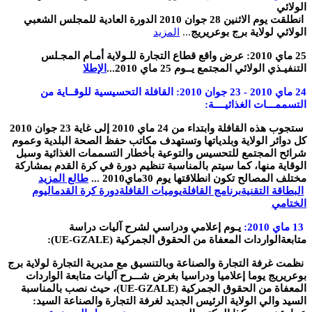
الولائي
انطلقت يوم الاثنين 28 جوان 2010 الدورة العادية للمجلس الشعبي
الولائي لولاية برج بوعريريج
...
المزيد
25
ماي 2010: عرض واقع قطاع التجارة للـولاية أمـام المجـلس
التنفيـذي الولائي المجتمع يــوم 25 ماي 2010
...
الإطلا
24 ماي 2010 - 23 جوان 2010: القافلة التحسيسية للوقــاية من
التسممـــات الغذائيــــة:
ستجوب هذه القافلة وابتداء من 24 ماي 2010 إلى غاية 23 جوان 2010
كل دوائر الولاية وبلدياتها وتستهدف مكاتب حفظ الصحة البلدية وعموم
شرائح المجتمع للتحسيس والتوعية بأخطار التسممات الغذائية وسبل
الوقاية منها، كما سيتم بالمناسبة تنظيم دورة في كرة القدم بمشاركة
مختلف المصالح تكون انطلاقتها يوم 30ماي2010 ...
طالع المزيد
البطاقة التقنية
برنامج القافلة
يوميات القافلة
دورة كرة القدم
اليوم
الختامي
13
ماي 2010
:
يـوم إعلامي ودراسي لشرح آليات دراسة
متابعةالواردات المعفاة من الحقوق الجمركية
(UE-GZALE):
نظمت غرفة التجارة والصناعة وبالتنسيق مع مديرية التجارة لولاية برج
بوعريريج يوما إعلاميا ودراسيا بغرض شـــرح آليات متابعة الواردات
المعفاة من الحقوق الجمركية (
UE-GZALE
)، حيث نصب بالمناسبة
السيد والي الولاية الرئيس الجديد لغرفة التجارة والصناعة السيد: