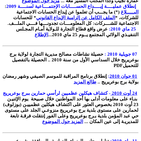
عمارة نجيب وكذا المكتب المسير معه ...
مزيد حول الموضوع
إنطلاق عمليـــــة إيـــــداع الحســـــابات الإجتمــــاعية لسنـــــة 2009
:
البــــــلاغ
(*)
ما يجـــب أن تعلموا عن إيداع الحسابات الاجتماعية
للشركات،
*
الملف الكامل عن إلزامية الإيداع القانوني
*
للحسابات
الاجتماعية للشــــركات: كل المعلومــــات تجدونــــها فــــي الملـــف
.
25
ماي 2010:
عرض واقع قطاع التجارة للـولاية أمـام المجـلس
التنفيـذي الولائي المجتمع يــوم 25 ماي 2010
...
الإطلاع
07
جويلية 2010 :
حصيلة نشاطات مصالح مديرية التجارة لولاية برج
بوعريريج خلال السداسي الأول من سنة 2010 .. الحصيلة بالتفصيل
للتحميل
PDF
01
جوان 2010
:
إنطلاق برنامج المراقبة للموسم الصيفي وشهر رمضان
بولاية برج بوعريريج
..
طالع المزيد
24
أوت 2010
-
كتشاف هيكلين عظميين لرأسي حمارين ببرج بوعريريج
بنـاء على معلومات أدلى بها أحد المواطنين خلال صبيحة يوم الإثنيـن
23 أوت 2010 بخصوص العثور على اكتشاف هيكلين عظمييـن (بوزلوف)
لحمارين على مستوى بلدية برج بوعريريج منزوعـي الجلد على مستوى
حي عبد المؤمن بلدية بـرج بوعريريج وعلى الفور إنتقلت فرقـة تابعة
للمديريـة إلى عين المكان ...
المزيد حول الموضوع
11 ماي 2010
:
تناول مجلس الوزراء بالدراسة والموافقة مشروعي