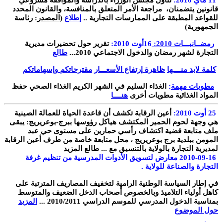
قانونين يتضمنان، مراجعة الأمر المتعلق بالمنافسة، والقانون المحدد
للقواعد المطبقة على الممارسات التجارية ..
إطلاع
(
المصدر
: رئاسة
الجمهورية)
رمضــانيـــات 2010:
16أوت 2010:
تقرير حول تحضيرات مديرية
التجارة لشهر رمضان والدخول الاجتماعي 2010...
طالع
كلمة لابد منــــها
ظاهرة
إرتفاع الأسعـــار
مقترحاتكم وإسهاماتكم
مطويات مهمة
:
الغذاء السليم في الشهر الكريم
الغذاء الصحي حفظ
المواد الغذائية
مطويات أخرى
هنــــا
25
أوت 2010:
أعين الرقابة تكشف أن قاعدة الحياة للعمالة الصينية
هي وجهة لحوم الحمير المكتشف هياكل رؤوسها ببرج-بوعريريج
:
يبقى
ملف متابعة قضية اكتشاف رأسي حمارين على مستوى حي عبد
المومن ببلدية برج بوعريريج ، محل متابعة خاصة من طرف أعين الرقابة
لمديرية التجارة بالولاية بالتنسيق مع
...
طالع المزيد
2010-09-16
معارض لتسويق الأدوات المدرسية من تنظيم غرفة
التجارة والصناعة للولاية
.
في إطار السياسة الوطنية الرامية لتخفيف المصاريف المترتبة على
كاهل أولياء التلاميذ وبالخصوص أصحاب الدخل الضعيف والمتوسط
بمناسبة الدخول المدرسي للموسم الدراسي 2010/2011 ...
المزيد
حول الموضوع