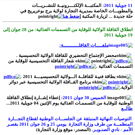
11 جويلية 2011:
المكتبـــة الإلكتــــرونيــة للنشــريـــات
والمطويـــات الخاصة بمديرية التجارة لولاية برج بوعريريج في
حلة جديدة ... لزيارة المكتبة إ
ضغط هنا
انطلاق القافلة الولائية للوقاية من التسممات الغذائية: من 28 جوان إلى
19 جويلية 2011
ملفـــــات القافلـــــــــــــة:
محضر الإجتماع التحضيري للقافلة الولائية التحسيسية .
شعار القافلة التحسيسية للوقاية من
التسممات الغذائية .
بطاقة فنيـة للقافلــة الـــولائية التحسيسيــــة 2011 .
برنامج القــافلة الولائية التحسيسية عبر دوائر
الولاية.
الخميس 30 جوان 2011
: إعطاء إشــارة إنطلاق القافلة
الوطنية للوقايـة من التسممـات الغذائية يوم
الإثنين 04 جويلية 2011...
طالــع
التوصيات النهائية المنبثقة عن الجلســـات الوطنية لقطاع التجـــارة
المنظمـــة من طرف وزارة التجارة يومي
25 و 26 جوان
2011 بقصـر
الأمم - نادي الصنـوبـر
. (المصدر: موقع وزارة التجارة)