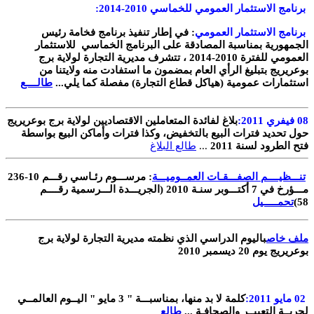
برنامج الاستثمار العمومي للخماسي 2010-2014
:
برنامج الاستثمار العمومي
:
في إطار تنفيذ برنامج فخامة رئيس
الجمهورية بمناسبة المصادقة على البرنامج الخماسي للاستثمار
العمومي للفترة 2010-2014 ، تتشرف مديرية التجارة لولاية برج
بوعريريج بتبليغ الرأي العام بمضمون ما استفادت منه ولايتنا من
استثمارات عمومية (هياكل قطاع التجارة) مفصلة كما يلي
...
طالــــع
08
فيفري 2011
:
بلاغ لفائدة المتعاملين الاقتصاديين لولاية برج بوعريريج
حول تحديد فترات البيع بالتخفيض، وكذا فترات وأماكن البيع بواسطة
فتح الطرود لسنة 2011
...
طالع البلاغ
تنـــظيــــم الصفـــقـات العمــوميـــة
:
مرســـوم رئـاسي رقـــم 10-236
مـــؤرخ في 7 أكتـــوبر سنـة 2010 (الجريـــدة الـــرسمية رقــــم
58)
تحمـــــيل
ملف خاص
باليوم الدراسي الذي نظمته مديرية التجارة لولاية برج
بوعريريج يوم 20 ديسمبر 2010
02
مايو 2011
:
كلمة لا بد منها، بمناسبـــة " 3 مايو " اليــوم العالمــي
لحريــة التعبيــر والصحافـة
...
طالع