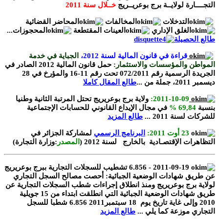
التجــــارة لولايــة برج بوعريــريج
خــلال سنة 2011
التدخلات
المخالفات
المحاضر القضائية
الغلق الإداري
العينات المقتطعة
المحجوزات...
طالع الحصيلة
قراءة في قانون المالية لسنة 2012،
الجباية في خدمة
المواطن والمؤسسات والاستثمار:
حمل قانون المالية 2012 الصادر في
الجريدة الرسمية رقم 072/2011 تحت رقم 11-16 والمؤرخ في 28
ديسمبر 2011، جملة من ...
طالع المقال كاملا
2011-10-09:
ولاية برج بوعريريج تحتل المرتبة الثانية وطنيا
بنسبة
69,84 %
في مجال الإيداع القانوني للحسابات الإجتماعية
للشركات لسنة 2011 ...
طالع المزيد
23 أوت 2011:
البرنامج الرسمي
لمشاركة الجزائر في
التظاهرات الإقتصـادية بالخارج لسنة 2012 (
المصدر
:وزارة التجارة)
2011-09-19 - 6.856 تشطيب للسجلات التجارية ببرج بوعريريج
عن طريق شهادات الوضعية الجبائية:
أحصت مصالح السجل التجاري
لولاية برج بوعريريج ومنذ انطلاق إجراءات شطب السجلات التجارية عن
طريق شهادات الوضعية الجبائية التي انطلقت ابتداء من 15 جويلية
2010 وإلى غاية تاريخ يوم 18 سبتمبر2011 6.856 شطبا للسجل
التجاري موزعة كما يلي ...
طالع المزيد