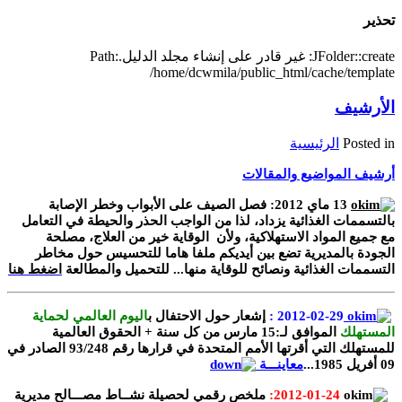
تحذير
JFolder::create: غير قادر على إنشاء مجلد الدليل.Path:
/home/dcwmila/public_html/cache/template
الأرشيف
Posted in
الرئيسية
أرشيف المواضيع والمقالات
13 ماي 2012: فصل الصيف على الأبواب وخطر الإصابة
بالتسممات الغذائية يزداد، لذا من الواجب الحذر والحيطة في التعامل
مع جميع المواد الاستهلاكية، ولأن الوقاية خير من العلاج، مصلحة
الجودة بالمديرية تضع بين أيديكم ملفا هاما للتحسيس حول مخاطر
التسممات الغذائية ونصائح للوقاية منها... للتحميل والمطالعة
اضغط هنا
2012-02-29
:
إشعار حول الاحتفال ب
اليوم العالمي لحماية
المستهلك
الموافق لـ:15 مارس من كل سنة +
الحقوق العالمية
للمستهلك التي أقرتها الأمم المتحدة في قرارها رقم 93/248 الصادر في
09 أفريل 1985...
معاينـــة
2012-01-24:
ملخص رقمي لحصيلة نشــاط مصـــالح مديرية