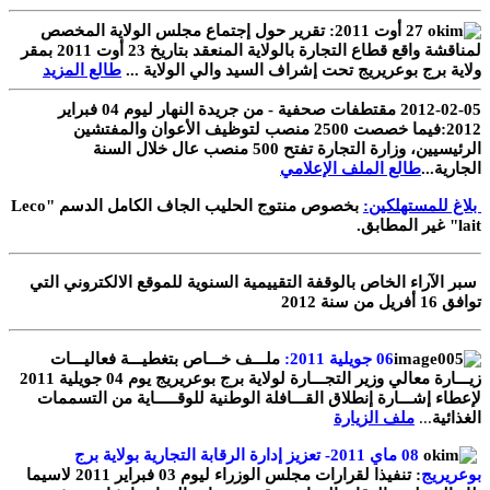
27 أوت 2011: تقرير حول
إجتماع مجلس الولاية المخصص
لمناقشة واقع قطاع التجارة بالولاية المنعقد بتاريخ 23 أوت 2011 بمقر
ولاية برج بوعريريج
تحت إشراف السيد والي الولاية ...
طالع المزيد
2012-02-05 مقتطفات صحفية - من جريدة النهار ليوم 04 فبراير
2012:فيما خصصت 2500 منصب لتوظيف الأعوان والمفتشين
الرئيسيين، وزارة التجارة تفتح 500 منصب عال خلال السنة
الجارية...
طالع الملف الإعلامي
بلاغ للمستهلكين:
بخصوص منتوج الحليب الجاف الكامل الدسم "Leco
lait" غير المطابق.
سبر الآراء الخاص بالوقفة التقييمية السنوية للموقع الالكتروني التي
توافق 16 أفريل من سنة 2012
06 جويلية 2011:
ملـــف خـــاص بتغطيـــة فعاليـــات
زيـــارة معالي وزير التجـــارة لولاية برج بوعريريج يوم 04 جويلية 2011
لإعطاء إشـــارة إنطلاق القـــافلة الوطنية للوقـــــاية من التسممات
الغذائية
...
ملف الزيارة
08 ماي 2011- تعزيز إدارة الرقابة التجارية بولاية برج
بوعريريج
:
تنفيذا لقرارات مجلس الوزراء ليوم 03 فبراير 2011 لاسيما