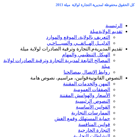
كل الحقوق محفوظة لمديرية التجارة لولاية ميلة 2013
الرئيسية
تقديم الولاية
ميلة
التعريف بالولاية، الموقع والموارد
الدليــل الهــاتفــي والسيـــاحـي
تقديم المديرية
م.التجارة وترقية الصادرات لولاية ميلة
الهيكل التنظيمي والمهام
المصالح التابعة لمديرية التجارة وترقية الصادرات لولاية
ميلة
روابط الإتصال بمصالحنا
النصوص القانونية
قوانين، مراسيم، نصوص هامة
المهن والخدمات المقننة
الصفقات العمومية
الأسعار والهوامش المقننة
النصوص الرئيسية
القوانين الأساسية
الممارسات التجارية
حماية المستهلك وقمع الغش
قوانين المنافسة
التجارة الخارجية
النشاطات التجارية