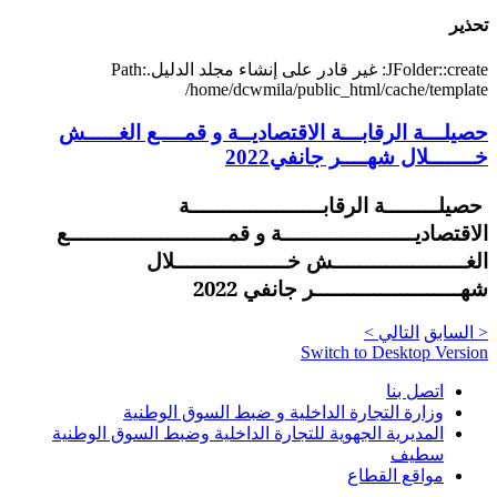
تحذير
JFolder::create: غير قادر على إنشاء مجلد الدليل.Path:
/home/dcwmila/public_html/cache/template
حصيلـــة الرقابـــة الاقتصاديــة و قمــــع الغـــــش
خـــــــلال شهــــر جانفي2022
حصيلــــــــة الرقابــــــــــــــــــــة
الاقتصاديــــــــــــــــــــة و قمــــــــــــــــــــــــع
الغــــــــــــــــــــش خـــــــــــــــــلال
شهــــــــــــــــــــــر جانفي 2022
< السابق
التالي >
Switch to Desktop Version
اتصل بنا
وزارة التجارة الداخلية و ضبط السوق الوطنية
المديرية الجهوية للتجارة الداخلية وضبط السوق الوطنية
سطيف
مواقع القطاع