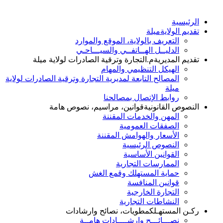
الرئيسية
تقديم الولاية
ميلة
التعريف بالولاية، الموقع والموارد
الدليــل الهــاتفــي والسيـــاحـي
تقديم المديرية
م.التجارة وترقية الصادرات لولاية ميلة
الهيكل التنظيمي والمهام
المصالح التابعة لمديرية التجارة وترقية الصادرات لولاية
ميلة
روابط الإتصال بمصالحنا
النصوص القانونية
قوانين، مراسيم، نصوص هامة
المهن والخدمات المقننة
الصفقات العمومية
الأسعار والهوامش المقننة
النصوص الرئيسية
القوانين الأساسية
الممارسات التجارية
حماية المستهلك وقمع الغش
قوانين المنافسة
التجارة الخارجية
النشاطات التجارية
ركـن المستهـلك
مطويات، نصائح وارشادات
نصـــائـــح وإرشــــادات هامــة