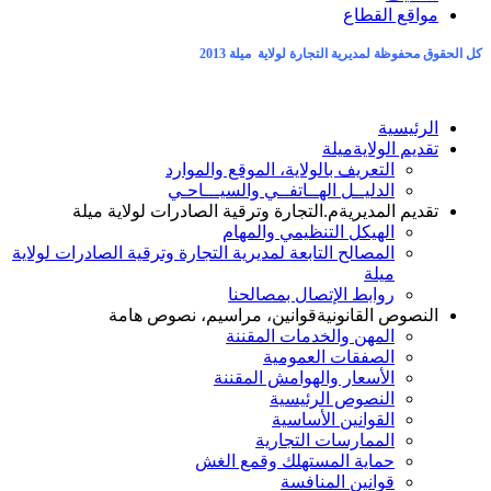
مواقع القطاع
كل الحقوق محفوظة لمديرية التجارة لولاية ميلة 2013
الرئيسية
تقديم الولاية
ميلة
التعريف بالولاية، الموقع والموارد
الدليــل الهــاتفــي والسيـــاحـي
تقديم المديرية
م.التجارة وترقية الصادرات لولاية ميلة
الهيكل التنظيمي والمهام
المصالح التابعة لمديرية التجارة وترقية الصادرات لولاية
ميلة
روابط الإتصال بمصالحنا
النصوص القانونية
قوانين، مراسيم، نصوص هامة
المهن والخدمات المقننة
الصفقات العمومية
الأسعار والهوامش المقننة
النصوص الرئيسية
القوانين الأساسية
الممارسات التجارية
حماية المستهلك وقمع الغش
قوانين المنافسة